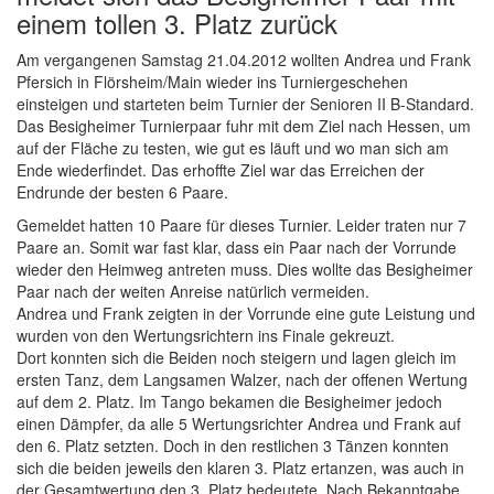
einem tollen 3. Platz zurück
Am vergangenen Samstag 21.04.2012 wollten Andrea und Frank
Pfersich in Flörsheim/Main wieder ins Turniergeschehen
einsteigen und starteten beim Turnier der Senioren II B-Standard.
Das Besigheimer Turnierpaar fuhr mit dem Ziel nach Hessen, um
auf der Fläche zu testen, wie gut es läuft und wo man sich am
Ende wiederfindet. Das erhoffte Ziel war das Erreichen der
Endrunde der besten 6 Paare.
Gemeldet hatten 10 Paare für dieses Turnier. Leider traten nur 7
Paare an. Somit war fast klar, dass ein Paar nach der Vorrunde
wieder den Heimweg antreten muss. Dies wollte das Besigheimer
Paar nach der weiten Anreise natürlich vermeiden.
Andrea und Frank zeigten in der Vorrunde eine gute Leistung und
wurden von den Wertungsrichtern ins Finale gekreuzt.
Dort konnten sich die Beiden noch steigern und lagen gleich im
ersten Tanz, dem Langsamen Walzer, nach der offenen Wertung
auf dem 2. Platz. Im Tango bekamen die Besigheimer jedoch
einen Dämpfer, da alle 5 Wertungsrichter Andrea und Frank auf
den 6. Platz setzten. Doch in den restlichen 3 Tänzen konnten
sich die beiden jeweils den klaren 3. Platz ertanzen, was auch in
der Gesamtwertung den 3. Platz bedeutete. Nach Bekanntgabe