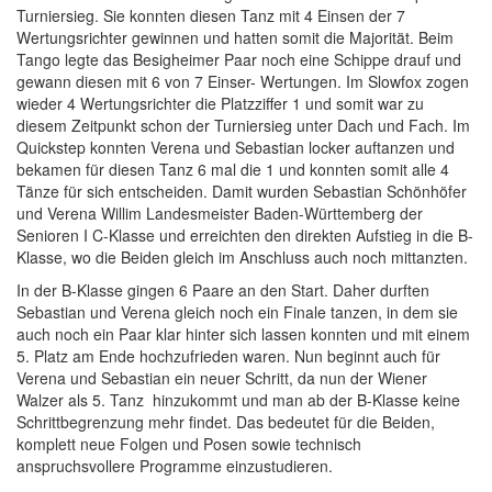
Turniersieg. Sie konnten diesen Tanz mit 4 Einsen der 7
Wertungsrichter gewinnen und hatten somit die Majorität. Beim
Tango legte das Besigheimer Paar noch eine Schippe drauf und
gewann diesen mit 6 von 7 Einser- Wertungen. Im Slowfox zogen
wieder 4 Wertungsrichter die Platzziffer 1 und somit war zu
diesem Zeitpunkt schon der Turniersieg unter Dach und Fach. Im
Quickstep konnten Verena und Sebastian locker auftanzen und
bekamen für diesen Tanz 6 mal die 1 und konnten somit alle 4
Tänze für sich entscheiden. Damit wurden Sebastian Schönhöfer
und Verena Willim Landesmeister Baden-Württemberg der
Senioren I C-Klasse und erreichten den direkten Aufstieg in die B-
Klasse, wo die Beiden gleich im Anschluss auch noch mittanzten.
In der B-Klasse gingen 6 Paare an den Start. Daher durften
Sebastian und Verena gleich noch ein Finale tanzen, in dem sie
auch noch ein Paar klar hinter sich lassen konnten und mit einem
5. Platz am Ende hochzufrieden waren. Nun beginnt auch für
Verena und Sebastian ein neuer Schritt, da nun der Wiener
Walzer als 5. Tanz hinzukommt und man ab der B-Klasse keine
Schrittbegrenzung mehr findet. Das bedeutet für die Beiden,
komplett neue Folgen und Posen sowie technisch
anspruchsvollere Programme einzustudieren.