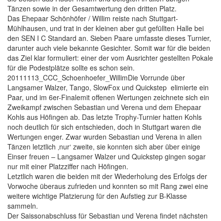
Tänzen sowie in der Gesamtwertung den dritten Platz.
Das Ehepaar Schönhöfer / Willim reiste nach Stuttgart-
Mühlhausen, und trat in der kleinen aber gut gefüllten Halle bei
den SEN I C Standard an. Sieben Paare umfasste dieses Turnier,
darunter auch viele bekannte Gesichter. Somit war für die beiden
das Ziel klar formuliert: einer der vom Ausrichter gestellten Pokale
für die Podestplätze sollte es schon sein.
20111113_CCC_Schoenhoefer_WillimDie Vorrunde über
Langsamer Walzer, Tango, SlowFox und Quickstep elimierte ein
Paar, und im 6er-Finalemit offenen Wertungen zeichnete sich ein
Zweikampf zwischen Sebastian und Verena und dem Ehepaar
Kohls aus Höfingen ab. Das letzte Trophy-Turnier hatten Kohls
noch deutlich für sich entschieden, doch in Stuttgart waren die
Wertungen enger. Zwar wurden Sebastian und Verena in allen
Tänzen letztlich ‚nur‘ zweite, sie konnten sich aber über einige
Einser freuen – Langsamer Walzer und Quickstep gingen sogar
nur mit einer Platzziffer nach Höfingen.
Letztlich waren die beiden mit der Wiederholung des Erfolgs der
Vorwoche überaus zufrieden und konnten so mit Rang zwei eine
weitere wichtige Platzierung für den Aufstieg zur B-Klasse
sammeln.
Der Saissonabschluss für Sebastian und Verena findet nächsten