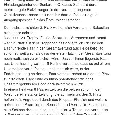
Einladungsturnier der Senioren I C-Klasse Standard durch
mehrere gute Platzierungen in den vorangegangenen
Qualifikationsturnieren mit dem bis dato 3. Platz eine gute
Ausgangsposition für das Endturnier erarbeitet.
Den bisher erreichten 3. Platz wollten sich Verena und Sebastian
nicht mehr nehmen
las20111120_Trophy_Finale_Sebastian_Verenasen und somit
war ein Platz auf dem Treppchen das erklärte Ziel der beiden.
Das führende Paar in der Gesamtwertung aus Heidelberg lag
schon zu weit weg, als dass der erste Platz in der Gesamtwertung
noch realistisch zu erreichen wäre. Das vor Ihnen liegende Paar
aus Unterhaching war nur 5 Punkte voraus, so dass es bei einem
Unterschied von 2 Plätzen noch möglich wäre, in der
Endabrechnung an diesem Paar vorbeizuziehen und den 2. Platz
zu erreichen. Daher war es umso spannender, welches
Gesamtergebnis am Ende herauskommen würde.
In einem Feld von 8 Paaren zeigten die beiden schon in der
Vorrunde eine starke Leistung, die auf mehr als den 3. Platz
hoffen ließ. Angefeuert durch das Ehepaar Pfersich und weitere
befreundete Paare legten Sebastian und Verena im Finale noch
eine Schippe drauf und konnten in allen 4 Tänzen souverän den
2. Platz ertanzen und somit den 2. Platz auf dem Treppchen