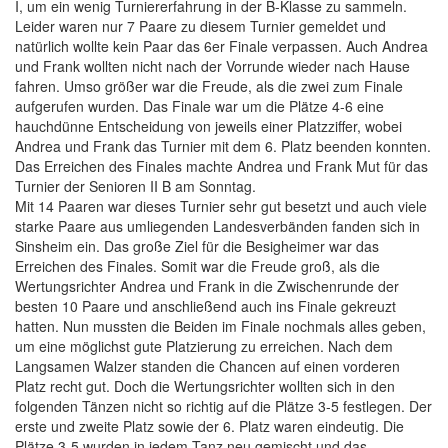
I, um ein wenig Turniererfahrung in der B-Klasse zu sammeln.
Leider waren nur 7 Paare zu diesem Turnier gemeldet und
natürlich wollte kein Paar das 6er Finale verpassen. Auch Andrea
und Frank wollten nicht nach der Vorrunde wieder nach Hause
fahren. Umso größer war die Freude, als die zwei zum Finale
aufgerufen wurden. Das Finale war um die Plätze 4-6 eine
hauchdünne Entscheidung von jeweils einer Platzziffer, wobei
Andrea und Frank das Turnier mit dem 6. Platz beenden konnten.
Das Erreichen des Finales machte Andrea und Frank Mut für das
Turnier der Senioren II B am Sonntag.
Mit 14 Paaren war dieses Turnier sehr gut besetzt und auch viele
starke Paare aus umliegenden Landesverbänden fanden sich in
Sinsheim ein. Das große Ziel für die Besigheimer war das
Erreichen des Finales. Somit war die Freude groß, als die
Wertungsrichter Andrea und Frank in die Zwischenrunde der
besten 10 Paare und anschließend auch ins Finale gekreuzt
hatten. Nun mussten die Beiden im Finale nochmals alles geben,
um eine möglichst gute Platzierung zu erreichen. Nach dem
Langsamen Walzer standen die Chancen auf einen vorderen
Platz recht gut. Doch die Wertungsrichter wollten sich in den
folgenden Tänzen nicht so richtig auf die Plätze 3-5 festlegen. Der
erste und zweite Platz sowie der 6. Platz waren eindeutig. Die
Plätze 3-5 wurden in jedem Tanz neu gemischt und das