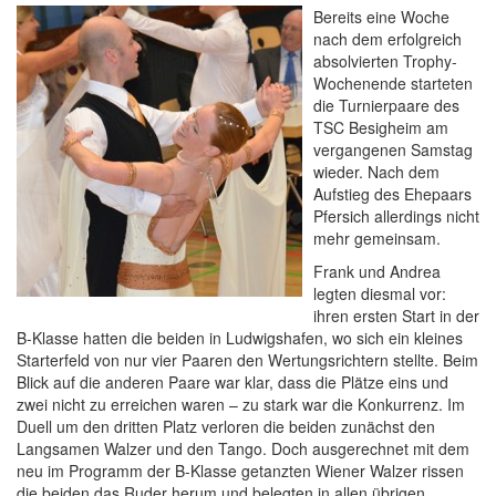
Bereits eine Woche
nach dem erfolgreich
absolvierten Trophy-
Wochenende starteten
die Turnierpaare des
TSC Besigheim am
vergangenen Samstag
wieder. Nach dem
Aufstieg des Ehepaars
Pfersich allerdings nicht
mehr gemeinsam.
Frank und Andrea
legten diesmal vor:
ihren ersten Start in der
B-Klasse hatten die beiden in Ludwigshafen, wo sich ein kleines
Starterfeld von nur vier Paaren den Wertungsrichtern stellte. Beim
Blick auf die anderen Paare war klar, dass die Plätze eins und
zwei nicht zu erreichen waren – zu stark war die Konkurrenz. Im
Duell um den dritten Platz verloren die beiden zunächst den
Langsamen Walzer und den Tango. Doch ausgerechnet mit dem
neu im Programm der B-Klasse getanzten Wiener Walzer rissen
die beiden das Ruder herum und belegten in allen übrigen