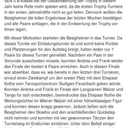
SEN II B-Klasse bei der Gesamtwertung der Trophy in diesem
Jahr keine Rolle mehr spielen wird, da die ersten Trophy-Turniere
in der ersten Jahreshälfte nicht so gut liefen. Dennoch wollten die
Besigheimer die tollen Ergebnisse der letzten Wochen bestätigen
und alle Paare schlagen, die in der Endwertung der Trophy vor
Ihnen lagen.
Mit dieser Motivation starteten die Besigheimer in das Turnier. Da
dieses Turnier ein Einladungsturnier ist und somit keine Punkte
und Platzierungen für den Aufstieg bringt, hatten leider nur 7
Paare für dieses Turnier gemeldet. Nachdem ein Paar in der
Vorrunde ausscheiden musste, konnten Andrea und Frank wieder
das Finale der besten 6 Paare erreichen. Auch in diesem Finale
war absehbar, dass es, wie bereits in den letzten drei Turnieren,
erneut einen Zweikampf um den ersten Platz mit dem Ehepaar
Kothe vom Tanzsportzentrum Stuttgart-Feuerbach geben würde.
Konnten Andrea und Frank im Finale den Langsamen Walzer und
Tango für sich entscheiden, beeindruckte das Ehepaar Kothe die
Wertungsrichter im Wiener Walzer mit einer höherklassigen Figur
und konnten diesen knapp gewinnen. Jedoch ließen sich die
Besigheimer den Slowfox und den anschließenden Quickstep
nicht nehmen und konnten mit vier gewonnenen Tänzen den
Turniersieg im Endturnier einfahren. Unter dem Beifall einiger