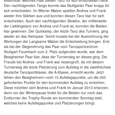
erkennbar, welches Paar diesen Tanz für sich entschieden hatte.
Den nachfolgenden Tango konnte das Stuttgarter Paar knapp für
sich entscheiden. Im Wiener Walzer spielten Andrea und Frank
wieder ihre Stärken aus und konnten diesen Tanz klar für sich
entscheiden. Auch den nachfolgenden Slowfox, der mittlerweile
der Lieblingstanz von Andrea und Frank ist, konnten die Beiden
klar gewinnen. Der Quickstep, der letzte Tanz des Turniers, ging
wieder an das Heimpaar. Somit musste bei der Ausrechnung der
Wertungen der Langsame Walzer die Entscheidung bringen. Erst
als bei der Siegerehrung das Paar vom Tanzsportzentrum
Stuttgart Feuerbach zum 2. Platz aufgerufen wurde, war dem
Besigheimer Paar klar, dass der Turniersieg an dieses ging. Die
Freude bei Andrea und Frank war riesengroß, da mit diesem
Turniersieg die letzte Platzierung zum Aufstieg in die zweithöchste
deutsche Tanzsportklasse, die A-Klasse, erreicht wurde. Jetzt
fehlen den Besigheimern noch 10 Aufstiegspunkte, um die 200
geforderten Punkte für den kommenden Aufstieg zu erreichen.
Diese möchten sich Andrea und Frank im Januar 2013 ertanzen,
denn vor der Winterpause findet für die Beiden nur noch das
Endturnier der Trophy-Runde am kommenden Sonntag statt,
welches keine Aufstiegspunkte und Platzierungen bringt.