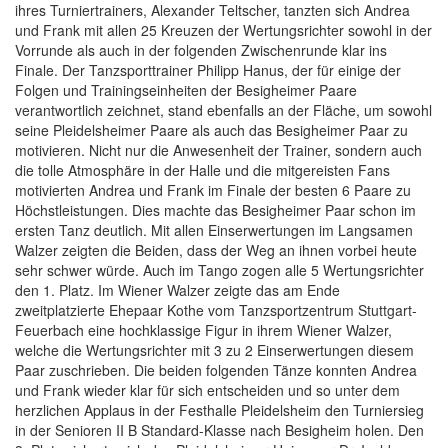
ihres Turniertrainers, Alexander Teltscher, tanzten sich Andrea
und Frank mit allen 25 Kreuzen der Wertungsrichter sowohl in der
Vorrunde als auch in der folgenden Zwischenrunde klar ins
Finale. Der Tanzsporttrainer Philipp Hanus, der für einige der
Folgen und Trainingseinheiten der Besigheimer Paare
verantwortlich zeichnet, stand ebenfalls an der Fläche, um sowohl
seine Pleidelsheimer Paare als auch das Besigheimer Paar zu
motivieren. Nicht nur die Anwesenheit der Trainer, sondern auch
die tolle Atmosphäre in der Halle und die mitgereisten Fans
motivierten Andrea und Frank im Finale der besten 6 Paare zu
Höchstleistungen. Dies machte das Besigheimer Paar schon im
ersten Tanz deutlich. Mit allen Einserwertungen im Langsamen
Walzer zeigten die Beiden, dass der Weg an ihnen vorbei heute
sehr schwer würde. Auch im Tango zogen alle 5 Wertungsrichter
den 1. Platz. Im Wiener Walzer zeigte das am Ende
zweitplatzierte Ehepaar Kothe vom Tanzsportzentrum Stuttgart-
Feuerbach eine hochklassige Figur in ihrem Wiener Walzer,
welche die Wertungsrichter mit 3 zu 2 Einserwertungen diesem
Paar zuschrieben. Die beiden folgenden Tänze konnten Andrea
und Frank wieder klar für sich entscheiden und so unter dem
herzlichen Applaus in der Festhalle Pleidelsheim den Turniersieg
in der Senioren II B Standard-Klasse nach Besigheim holen. Den