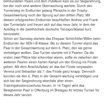
befreundeten Paare und dem Publikum kam es zur Siegerehrung,
bei der noch eine weitere Überraschung wartete. Durch den
Turniersieg im Endturnier gelang Pfersichs in der Trophy-
Gesamtwertung noch der Sprung auf den dritten Platz. Mit
diesem erfolgreichen Endturnier beschließen Andrea und Frank
das Turnierjahr und freuen sich auf das neue Jahr, in dem der
Aufstieg in die zweithöchste deutsche Tanzsportklasse kurz
bevorsteht.
Schon am Samstag startete das Ehepaar Schönhöfer/Willim beim
Endturnier der SEN I-B-Klasse. Bis zu diesem Turnier stand das
Paar in der Gesamtwertung auf dem 6. Platz, den sie gerne
verteidigen wollten. Das Turnier startete mit 9 Paaren. Da die
ersten zwei Plätze klar erkennbar waren, sollte es zwischen den
weiteren Paaren einen harten Kampf um den Einzug ins Finale
geben. Mit dem Anschlußplatz an das 6er Finale verpassten
Verena und Sebastian als 7. das Finale ganz knapp. Dennoch
konnten sie den 6. Platz in der Gesamt-wertung verteidigen und
sich bei der Siegerehrung ebenfalls über einen
Trainingskostenzuschuss freuen. In 14 Tagen wird das
Besigheimer Paar in Offenburg im Breisgau ihr letztes Turnier für
dieses Jahr tanzen.