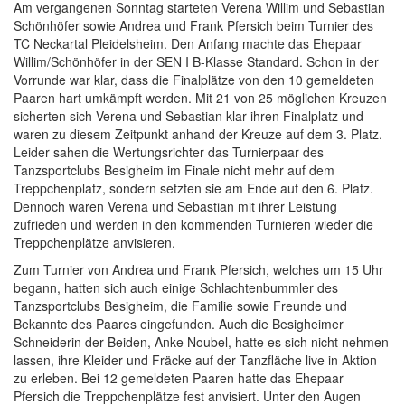
Am vergangenen Sonntag starteten Verena Willim und Sebastian
Schönhöfer sowie Andrea und Frank Pfersich beim Turnier des
TC Neckartal Pleidelsheim. Den Anfang machte das Ehepaar
Willim/Schönhöfer in der SEN I B-Klasse Standard. Schon in der
Vorrunde war klar, dass die Finalplätze von den 10 gemeldeten
Paaren hart umkämpft werden. Mit 21 von 25 möglichen Kreuzen
sicherten sich Verena und Sebastian klar ihren Finalplatz und
waren zu diesem Zeitpunkt anhand der Kreuze auf dem 3. Platz.
Leider sahen die Wertungsrichter das Turnierpaar des
Tanzsportclubs Besigheim im Finale nicht mehr auf dem
Treppchenplatz, sondern setzten sie am Ende auf den 6. Platz.
Dennoch waren Verena und Sebastian mit ihrer Leistung
zufrieden und werden in den kommenden Turnieren wieder die
Treppchenplätze anvisieren.
Zum Turnier von Andrea und Frank Pfersich, welches um 15 Uhr
begann, hatten sich auch einige Schlachtenbummler des
Tanzsportclubs Besigheim, die Familie sowie Freunde und
Bekannte des Paares eingefunden. Auch die Besigheimer
Schneiderin der Beiden, Anke Noubel, hatte es sich nicht nehmen
lassen, ihre Kleider und Fräcke auf der Tanzfläche live in Aktion
zu erleben. Bei 12 gemeldeten Paaren hatte das Ehepaar
Pfersich die Treppchenplätze fest anvisiert. Unter den Augen