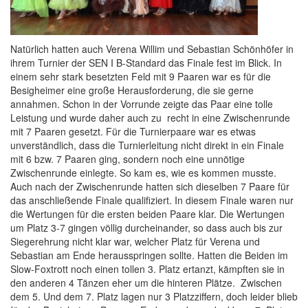
Natürlich hatten auch Verena Willim und Sebastian Schönhöfer in
ihrem Turnier der SEN I B-Standard das Finale fest im Blick. In
einem sehr stark besetzten Feld mit 9 Paaren war es für die
Besigheimer eine große Herausforderung, die sie gerne
annahmen. Schon in der Vorrunde zeigte das Paar eine tolle
Leistung und wurde daher auch zu recht in eine Zwischenrunde
mit 7 Paaren gesetzt. Für die Turnierpaare war es etwas
unverständlich, dass die Turnierleitung nicht direkt in ein Finale
mit 6 bzw. 7 Paaren ging, sondern noch eine unnötige
Zwischenrunde einlegte. So kam es, wie es kommen musste.
Auch nach der Zwischenrunde hatten sich dieselben 7 Paare für
das anschließende Finale qualifiziert. In diesem Finale waren nur
die Wertungen für die ersten beiden Paare klar. Die Wertungen
um Platz 3-7 gingen völlig durcheinander, so dass auch bis zur
Siegerehrung nicht klar war, welcher Platz für Verena und
Sebastian am Ende herausspringen sollte. Hatten die Beiden im
Slow-Foxtrott noch einen tollen 3. Platz ertanzt, kämpften sie in
den anderen 4 Tänzen eher um die hinteren Plätze. Zwischen
dem 5. Und dem 7. Platz lagen nur 3 Platzziffern, doch leider blieb