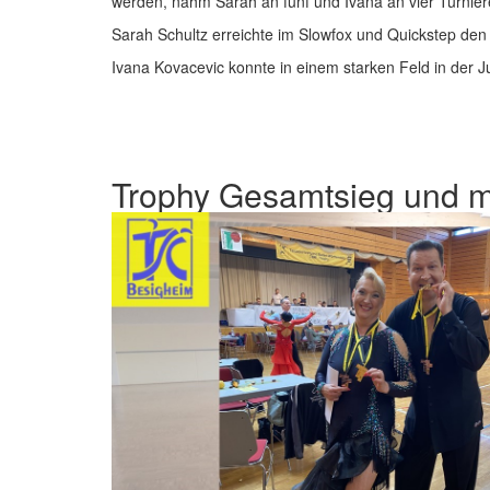
werden, nahm Sarah an fünf und Ivana an vier Turniere
Sarah Schultz erreichte im Slowfox und Quickstep den
Ivana Kovacevic konnte in einem starken Feld in der J
Trophy Gesamtsieg und m