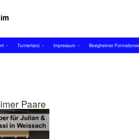
ort
Turniertanz
Impressum
Besigheimer Formation
eimer Paare