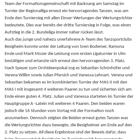
Team der Formationsgemeinschaft mit Backnang am Samstag im
Turnier der Regionalliga erneut ein hervorragendes Tanzen, was am
Ende den Turniersieg mit allen Einser-Wertungen der Wertungsrichter
bedeutete. Dies war bereits der dritte Turniersieg in Folge, was einen
Aufstieg in die 2. Bundeliga immer näher rücken lässt.
Auch das junge und nahezu unerfahrene A-Team des Tanzsportclubs
Besigheim konnte unter der Leitung von Sven Bodemer, Ramona
Ensle und Marit Mozer die Leistung vom ersten Ligaturnier in Ulm
bestätigen und ertanzte sich erneut den hervorragenden 3. Platz.
Nach Speyer zum Orchideenpokal zog es Sebastian Schönhöfer und
Verena Willim sowie Julian Pfersich und Vanessa Lehnart. Verena und
Sebastian bekamen es im kombinierten Turnier der MAS II mit den
MAS I mit insgesamt 4 weiteren Paaren zu tun und sicherten sich am
Ende einen guten 4. Platz. Julian und Vanessa starteten im Turnier der
Hauptgruppe A -Latein mit weiteren 4 Paaren. Den beiden waren
jedoch die 16 Stunden vom Vortag mit der Formation noch
anzumerken. Dennoch zeigten die Beiden erneut gutes Tanzen was
die Wertungsrichter dazu bewegte, die Besigheimer am Ende auf den
2. Platz zu setzen. All diese Ergebnisse sind der Beweis dafür, dass