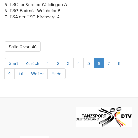
5. TSC fun&dance Waiblingen A
6. TSG Badenia Weinheim B
7. TSA der TSG Kirchberg A
Seite 6 von 46
Start
Zurück
1
2
3
4
5
6
7
8
9
10
Weiter
Ende